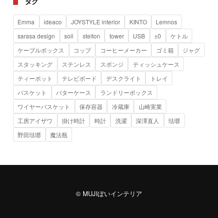
タグ
Emma
ideaco
JOYSTYLE interior
KINTO
Lemnos
sarasa design
soil
stelton
tower
USB
±0
ケトル
ケーブルボックス
コップ
コーヒーメーカー
ゴミ箱
ジャグ
スタッキング
ステンレス
スポンジ
ティッシュケース
ティーポット
テレビボード
デスクライト
トレイ
バスケット
バターケース
ランドリーボックス
ワイヤーバスケット
保存容器
冷蔵庫
山崎実業
工房アイザワ
掛け時計
時計
洗濯
深澤直人
琺瑯
野田琺瑯
魔法瓶
© MUJIぽいインテリア